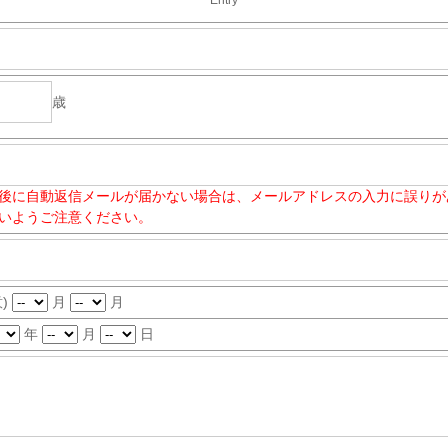
歳
後に自動返信メールが届かない場合は、メールアドレスの入力に誤りが
いようご注意ください。
意)
月
月
年
月
日